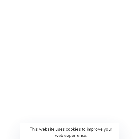
KONTAKT
BRIEFKASTEN
This website uses cookies to improve your
FEEDBACK
web experience.